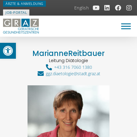
ÄRZTE & ANMELDUNG
English
JOB-PORTAL
Open toolbar
Marianne
Reitbauer
Leitung Diätologie
+43 316 7060 1380
ggz.diaetologie@stadt.graz.at