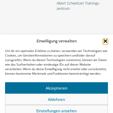
Albert Schweitzer Trainings­
zentrum
Einwilligung verwalten
Um dir ein optimales Erlebnis zu bieten, verwenden wir Technologien wie
Cookies, um Geräteinformationen zu speichern und/oder darauf
zuzugreifen. Wenn du diesen Technologien zustimmst, können wir Daten
Die Geriatrischen Gesundheitszentren der Stadt Graz (GGZ)
wie das Surfverhalten oder eindeutige IDs auf dieser Website
- Kompetenzzentrum für Altersmedizin und Pflege
verarbeiten. Wenn du deine Einwillligung nicht erteilst oder zurückziehst,
können bestimmte Merkmale und Funktionen beeinträchtigt werden.
Akzeptieren
Ablehnen
Einstellungen ansehen
© 2026 Geriatrische Gesundheitszentren der Stadt Graz