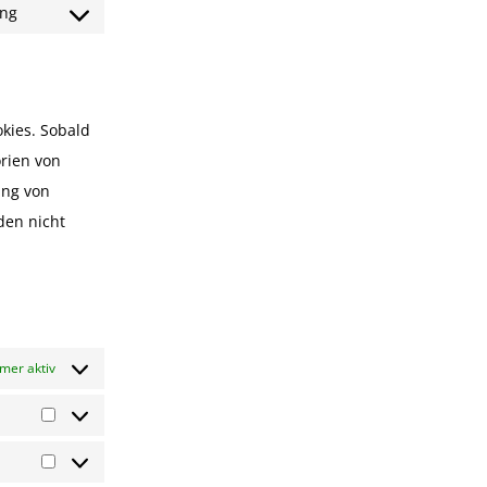
ung
kies. Sobald
orien von
ung von
den nicht
mer aktiv