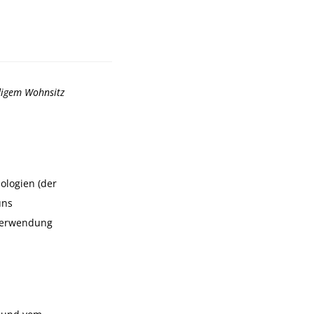
ndigem Wohnsitz
ologien (der
uns
 Verwendung