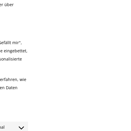
er über
fällt mir",
de eingebettet,
onalisierte
 erfahren, wie
nen Daten
nal