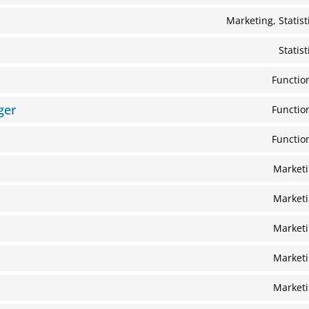
Marketing, Statist
Statist
Functio
ger
Functio
Functio
Market
Market
Market
Market
Market