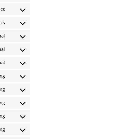
ics
ics
nal
nal
nal
ing
ing
ing
ing
ing