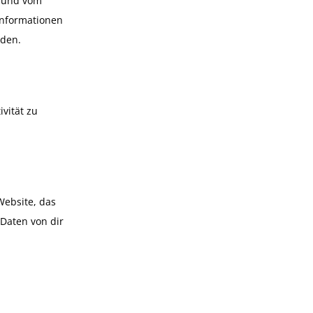
t und vom
Informationen
rden.
vität zu
Website, das
Daten von dir