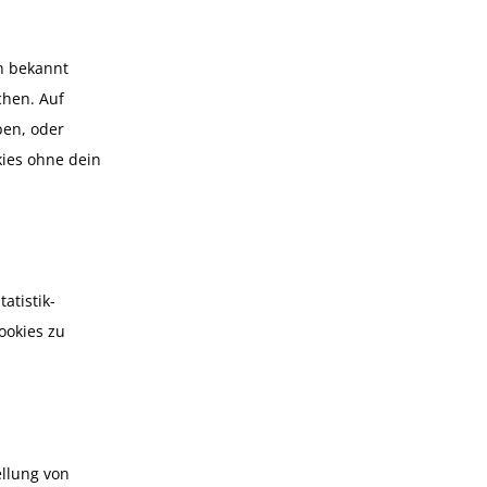
en bekannt
chen. Auf
ben, oder
kies ohne dein
atistik-
ookies zu
ellung von