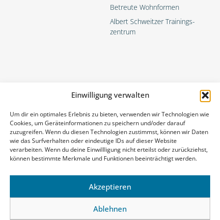
Betreute Wohnformen
Albert Schweitzer Trainings­
zentrum
Einwilligung verwalten
Um dir ein optimales Erlebnis zu bieten, verwenden wir Technologien wie
Cookies, um Geräteinformationen zu speichern und/oder darauf
zuzugreifen. Wenn du diesen Technologien zustimmst, können wir Daten
Die Geriatrischen Gesundheitszentren der Stadt Graz (GGZ)
wie das Surfverhalten oder eindeutige IDs auf dieser Website
- Kompetenzzentrum für Altersmedizin und Pflege
verarbeiten. Wenn du deine Einwillligung nicht erteilst oder zurückziehst,
können bestimmte Merkmale und Funktionen beeinträchtigt werden.
Akzeptieren
Ablehnen